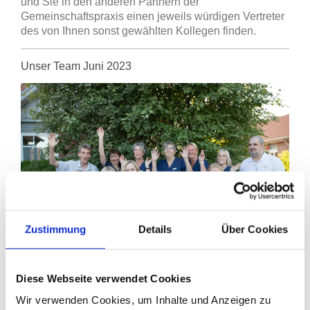
und Sie in den anderen Partnern der
Gemeinschaftspraxis einen jeweils würdigen Vertreter
des von Ihnen sonst gewählten Kollegen finden.
Unser Team Juni 2023
Zustimmung
Details
Über Cookies
Das Team und seine Änderung
Diese Webseite verwendet Cookies
Wir verwenden Cookies, um Inhalte und Anzeigen zu
Derzeit suchen wir für unsere Praxis Verstärkung durch