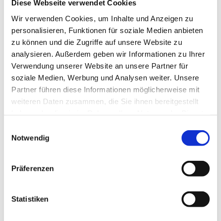
Kassenleistung dar.
Diese Webseite verwendet Cookies
Gelbfieberimpfung
Wir verwenden Cookies, um Inhalte und Anzeigen zu
personalisieren, Funktionen für soziale Medien anbieten
zu können und die Zugriffe auf unsere Website zu
analysieren. Außerdem geben wir Informationen zu Ihrer
Verwendung unserer Website an unsere Partner für
soziale Medien, Werbung und Analysen weiter. Unsere
Partner führen diese Informationen möglicherweise mit
weiteren Daten zusammen, die Sie ihnen bereitgestellt
haben oder die sie im Rahmen Ihrer Nutzung der Dienste
gesammelt haben.
Einwilligungsauswahl
Mit Ermächtigung des Arztes Christoph Wolff sind wir in der
Notwendig
Lage Ihnen in unserer Praxis eine
Gelbfieberimpfung
anzubieten und durchzuführen, falls die für Ihre Reise
notwendig erscheint.
Präferenzen
Statistiken
Hier finden Sie uns