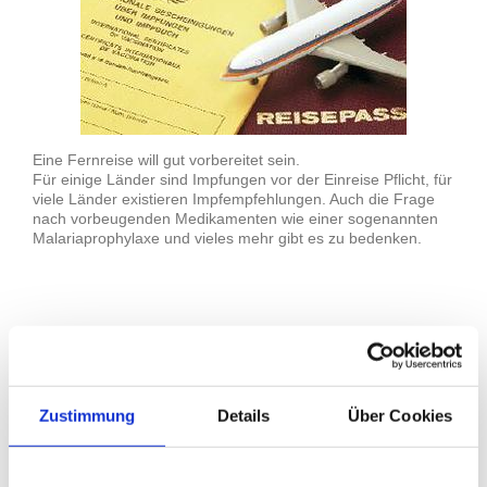
Eine Fernreise will gut vorbereitet sein.
Für einige Länder sind Impfungen vor der Einreise Pflicht, für
viele Länder existieren Impfempfehlungen. Auch die Frage
nach vorbeugenden Medikamenten wie einer sogenannten
Malariaprophylaxe und vieles mehr gibt es zu bedenken.
In unserer Praxis bieten wir Ihnen eine stets aktuelle und
individuelle Reisemedizinische Beratung an. Hierzu
vereinbaren Sie bitte einen Termin mit dem Arzt Christoph
Wolff, der die entsprechenden Fortbildungen absolviert hat
und die Informationen stets aktualisiert und für Ihre
Zustimmung
Details
Über Cookies
individuelle Reise darstellt.
Die Reisemedizinische Beratung stellt leider keine