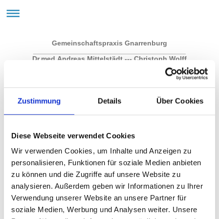
Gemeinschaftspraxis Gnarrenburg
_______________________________________
Dr.med.Andreas Mittelstädt --- Christoph Wolff
Dr.med.Maren Prigge (angest. Ärztin)
Allgemeinmedizin Palliativmedizin Chirotherapie Reisemedizin
Zustimmung
Details
Über Cookies
Diese Webseite verwendet Cookies
Wir verwenden Cookies, um Inhalte und Anzeigen zu
personalisieren, Funktionen für soziale Medien anbieten
aktuelles aus der Praxis
zu können und die Zugriffe auf unsere Website zu
analysieren. Außerdem geben wir Informationen zu Ihrer
die nächsten Urlaubstermine der Behandler:
Verwendung unserer Website an unsere Partner für
Dr.Mittelstädt
soziale Medien, Werbung und Analysen weiter. Unsere
Christoph Wolff