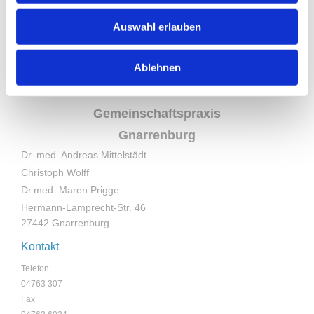
Auswahl erlauben
Ablehnen
Gemeinschaftspraxis
Gnarrenburg
Dr. med. Andreas Mittelstädt
Christoph Wolff
Dr.med. Maren Prigge
Hermann-Lamprecht-Str. 46
27442 Gnarrenburg
Kontakt
Telefon:
04763 307
Fax