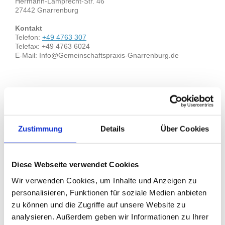
Hermann-Lamprecht-Str.
46
27442
Gnarrenburg
Kontakt
Telefon:
+49 4763 307
Telefax:
+49 4763 6024
E-Mail: Info@Gemeinschaftspraxis-Gnarrenburg.de
Ärzte
Dr.
Andreas
Mittelstädt
Kammerzugehörigkeit
Zustimmung
Details
Über Cookies
Ärztekammer Niedersachsen
Zuständige kassenärztliche Vereinigung
Kassenärztliche Vereinigung Niedersachsen
Diese Webseite verwendet Cookies
Wir verwenden Cookies, um Inhalte und Anzeigen zu
Gesetzliche Berufsbezeichnung
Facharzt Allgemeinmedizin, Arzt für Rettungsmedizin ,
personalisieren, Funktionen für soziale Medien anbieten
Palliativmedizin , Chirotherapie
zu können und die Zugriffe auf unsere Website zu
analysieren. Außerdem geben wir Informationen zu Ihrer
Staat der Verleihung der Berufsbezeichnung