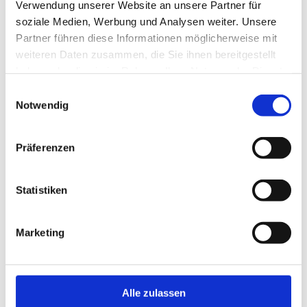
Deutschland
Verwendung unserer Website an unsere Partner für
soziale Medien, Werbung und Analysen weiter. Unsere
Berufsrechtliche Regelung
Partner führen diese Informationen möglicherweise mit
Berufsordnung für Ärzte, zu finden auf
www.baek.de
weiteren Daten zusammen, die Sie ihnen bereitgestellt
haben oder die sie im Rahmen Ihrer Nutzung der Dienste
gesammelt haben.
Einwilligungsauswahl
Notwendig
Hier finden Sie uns
Präferenzen
Statistiken
Marketing
Alle zulassen