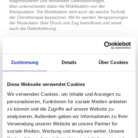
diagnostizieren und behandeln Gelenkstörungen.
Man unterscheidet dabei die Mobilisation von der
Manipulation. Die Mobilisation wird auch als weiche Technik
der Chirotherapie bezeichnet. Mit ihr werden Verspannungen
der Muskulatur über Druck und Zug beeinflusst und somit
auch die Gelenkstörung.
Manipulationen dagegen gelten als "harte Techniken", mit
denen die gestörte Gelenkbewegung zielgerichtet verbessert
werden soll. Dabei erfolgt die Behandlung über einen kurzen
Impuls, was häufig auch zu einem "Knackgeräusch" führt. Ob
bei einem Patienten solche Manipulationen durchgeführt
Zustimmung
Details
Über Cookies
werden können, ist auch von seinem Gesundheitszustand
abhängig. Hat er zum Beispiel Knochentumore oder leidet er
an Osteoporose (Knochenschwund), so kommen harte
Techniken für die Therapie nicht infrage.
Diese Webseite verwendet Cookies
Wir verwenden Cookies, um Inhalte und Anzeigen zu
Die Chirotherapie ist als Behandlungsform voll anerkannt.
Chirotherapeuten sind ausschließlich Ärzte, die durch
personalisieren, Funktionen für soziale Medien anbieten
Weiterbildung und Prüfung diese Zusatzbezeichnung
zu können und die Zugriffe auf unsere Website zu
erworben haben. Die Berufsbezeichnung ist gesetzlich
analysieren. Außerdem geben wir Informationen zu Ihrer
geschützt und die Ausbildung standardisiert und einheitlich.
Verwendung unserer Website an unsere Partner für
soziale Medien, Werbung und Analysen weiter. Unsere